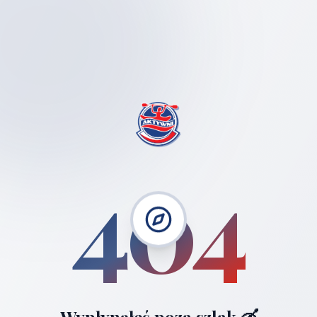
404
Wypłynąłeś poza szlak 🛶