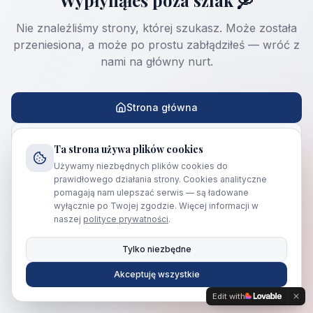
Nie znaleźliśmy strony, której szukasz. Może została
przeniesiona, a może po prostu zabłądziłeś — wróć z
nami na główny nurt.
Strona główna
Wróć
Ta strona używa plików cookies
Używamy niezbędnych plików cookies do
prawidłowego działania strony. Cookies analityczne
pomagają nam ulepszać serwis — są ładowane
Potrzebujesz pomocy?
692 458 188
wyłącznie po Twojej zgodzie. Więcej informacji w
naszej
polityce prywatności
.
Tylko niezbędne
Akceptuję wszystkie
Edit with