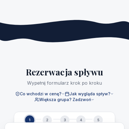
Rezerwacja spływu
Wypełnij formularz krok po kroku
Co wchodzi w cenę?
Jak wygląda spływ?
Większa grupa? Zadzwoń
1
2
3
4
5
Data
Godzina
Osoby
Dane
Płatność