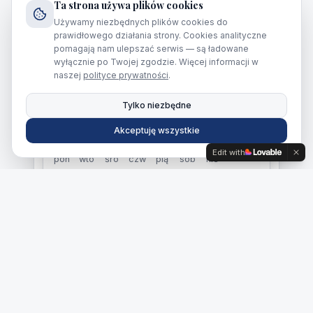
Ta strona używa plików cookies
Używamy niezbędnych plików cookies do
Wybierz datę spływu
prawidłowego działania strony. Cookies analityczne
pomagają nam ulepszać serwis — są ładowane
Wyszarzone daty są niedostępne • kliknij
wyłącznie po Twojej zgodzie. Więcej informacji w
dzień by zobaczyć pogodę
naszej
polityce prywatności
.
Wolne
Zapełnia się
Ostatnie miejsca
Tylko niezbędne
Akceptuję wszystkie
sierpień 2026
Edit with
pon
wto
śro
czw
pią
sob
nie
27
28
29
30
31
1
2
8
9
3
4
5
6
7
10
11
12
13
14
15
16
17
18
19
20
21
22
23
24
25
26
27
28
29
30